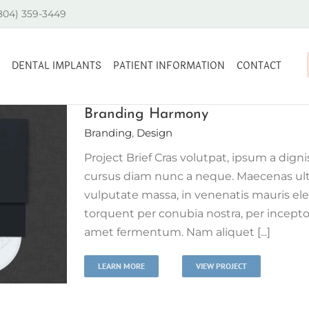
(804) 359-3449
DENTAL IMPLANTS
PATIENT INFORMATION
CONTACT
Branding Harmony
Branding
,
Design
Project Brief Cras volutpat, ipsum a digni
cursus diam nunc a neque. Maecenas ul
vulputate massa, in venenatis mauris ele
torquent per conubia nostra, per incepto
amet fermentum. Nam aliquet [...]
LEARN MORE
VIEW PROJECT