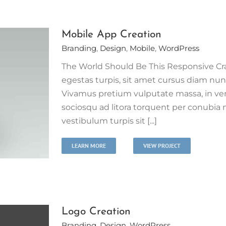
Mobile App Creation
Branding
,
Design
,
Mobile
,
WordPress
The World Should Be This Responsive Cras
egestas turpis, sit amet cursus diam nu
Vivamus pretium vulputate massa, in ven
sociosqu ad litora torquent per conubia 
vestibulum turpis sit [...]
LEARN MORE
VIEW PROJECT
Logo Creation
Branding
,
Design
,
WordPress